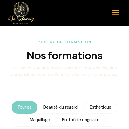
Aller
au
contenu
CENTRE DE FORMATION
Nos formations
Formez-vous aux techniques esthétiques les plus
demandées avec So Beauty à Remich, Luxembourg.
Toutes
Beauté du regard
Esthétique
Maquillage
Prothésie ongulaire