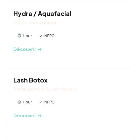
Hydra / Aquafacial
Hydro-dermabrasion
1 jour
✓ INFPC
Découvrir →
Lash Botox
Rehaussement & soin des cils
1 jour
✓ INFPC
Découvrir →