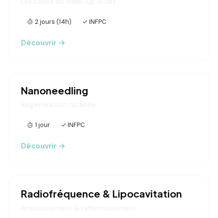
Les bases du Make-up Artist
2 jours (14h)
✓ INFPC
Découvrir →
Nanoneedling
Régénération cutanée
1 jour
✓ INFPC
Découvrir →
Radiofréquence & Lipocavitation
Amincissement & raffermissement