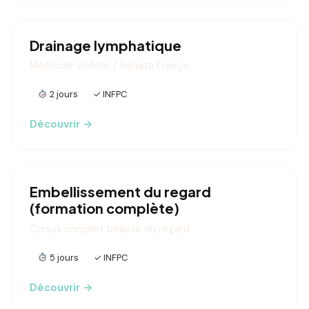
Drainage lymphatique
Méthode Vodder / Renata França
2 jours
✓ INFPC
Découvrir →
Embellissement du regard
(formation complète)
Cursus complet beauté du regard
5 jours
✓ INFPC
Découvrir →