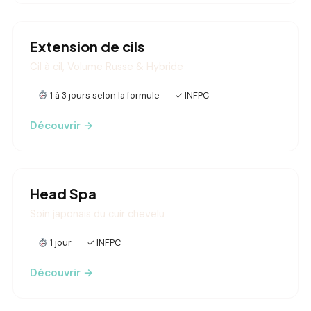
Extension de cils
Cil à cil, Volume Russe & Hybride
1 à 3 jours selon la formule
✓ INFPC
Découvrir →
Head Spa
Soin japonais du cuir chevelu
1 jour
✓ INFPC
Découvrir →