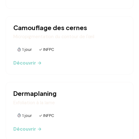
Camouflage des cernes
Micropigmentation du contour de l'œil
1 jour
✓ INFPC
Découvrir →
Dermaplaning
Exfoliation à la lame
1 jour
✓ INFPC
Découvrir →