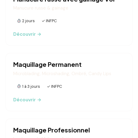
Manucure russe & gainage
2 jours
✓ INFPC
Découvrir →
Maquillage Permanent
Microblading, Microshading, Ombré, Candy Lips
1 à 3 jours
✓ INFPC
Découvrir →
Maquillage Professionnel