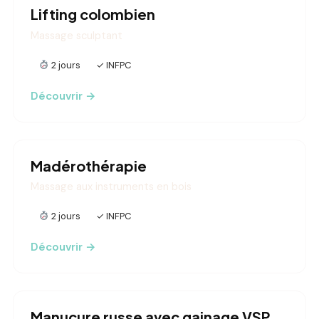
Lifting colombien
Massage sculptant
2 jours
✓ INFPC
Découvrir →
Madérothérapie
Massage aux instruments en bois
2 jours
✓ INFPC
Découvrir →
Manucure russe avec gainage VSP