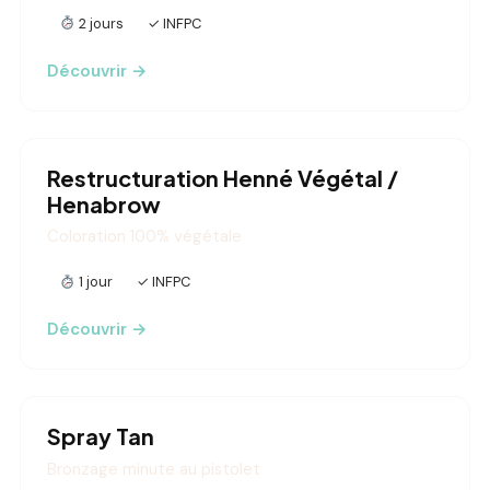
2 jours
✓ INFPC
Découvrir →
Restructuration Henné Végétal /
Henabrow
Coloration 100% végétale
1 jour
✓ INFPC
Découvrir →
Spray Tan
Bronzage minute au pistolet